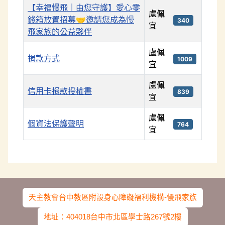
【幸福慢飛｜由您守護】愛心零
盧佩
錢箱放置招募🤝邀請您成為慢
340
宜
飛家族的公益夥伴
盧佩
捐款方式
1009
宜
盧佩
信用卡捐款授權書
839
宜
盧佩
個資法保護聲明
764
宜
文章列表
天主教會台中教區附設身心障礙福利機構-慢飛家族
地址：404018台中市北區學士路267號2樓