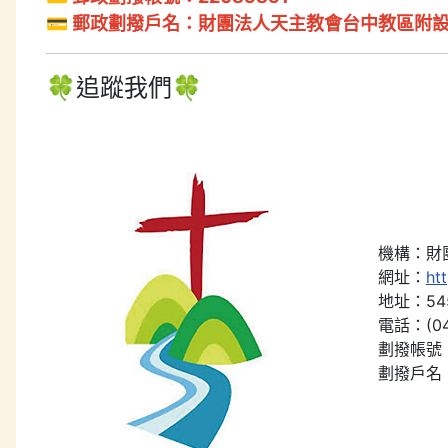
💳 郵政劃撥戶名：財團法人天主教會台中教區附
🍀追蹤我們🍀
機構：財
網址：
ht
地址：54
電話：(04
劃撥帳號：
劃撥戶名