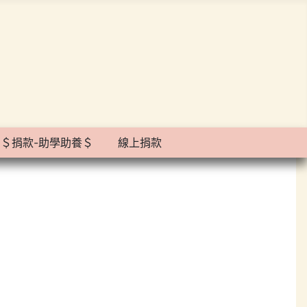
＄捐款-助學助養＄
線上捐款