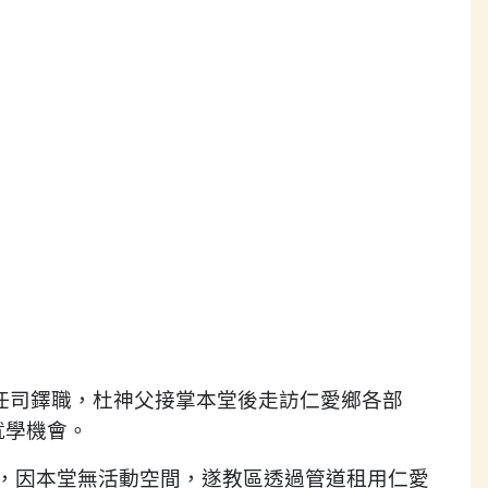
任司鐸職，杜神父接掌本堂後走訪仁愛鄉各部
就學機會。
，因本堂無活動空間，遂教區透過管道租用仁愛