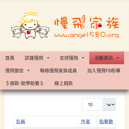
首頁
認識慢飛
支持慢飛
活動資訊
慢飛徵信
聯絡慢飛家族成員
加入慢飛FB粉專
＄捐款-助學助養＄
線上捐款
每頁顯示條數
名稱
作者
點擊數