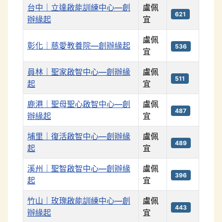
台中｜立達啟能訓練中心—創
盧佩
621
辦緣起
宜
盧佩
彰化｜慈愛教養院—創辦緣起
536
宜
員林｜聖家啟智中心—創辦緣
盧佩
511
起
宜
鹿港｜聖母聖心啟智中心—創
盧佩
487
辦緣起
宜
埔里｜復活啟智中心—創辦緣
盧佩
489
起
宜
溪州｜聖智啟智中心—創辦緣
盧佩
396
起
宜
竹山｜玫瑰啟能訓練中心—創
盧佩
443
辦緣起
宜