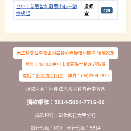
台中｜慈愛智能發展中心—創
盧佩
436
辦緣起
宜
文章列表
天主教會台中教區附設身心障礙福利機構-慢飛家族
地址：404018台中市北區學士路267號2樓
電話：
(04)2202-0072
傳真：(04)2206-4874
捐款戶名：財團法人天主教會台中教區
捐款帳號：5814-5004-7716-00
捐款銀行：彰化銀行大甲分行
銀行代號：009 分行代號：5814